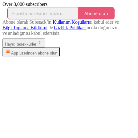
Over 3,000 subscribers
Abone olun
Abone olarak Substack’in
Kullanım Koşulları
nı kabul eder ve
Bilgi Toplama Bildirimi
ile
Gizlilik Politikası
nı okuduğunuzu
ve anladığınızı kabul edersiniz
Hayır, teşekkürler
App üzerinden abone olun