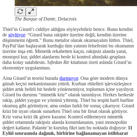
The Barque of Dante,
Delacroix
Thiel’in Girard’ı ciddiye aldığını söyleyebiliriz bence. Bunu kendisi
de
söylüyor
: “Girard bana rakipler üzerine değil, kendim üzerine
düşünmemi öğretti.” Bunu metafor olarak okumayalım lütfen. Thiel,
PayPal’dan başlayarak kurduğu tüm yatırım felsefesini bu okumanın
üzerine inşa etti. Mimetik rekabetten kaçın, rakipsiz alanda yarat,
monopol kur, şiddet alanlarını besle ki kontrol altındaki gruplara
daha kolay satabilesin.
Sıfırdan Bir
kitabının özeti aslında Girard’ın
ekonomiye uygulanması.
Ama Girard’ın teorisi burada
durmuyor
. Ona göre modern dünya
günah keçisi mekanizmasını yitirdi. Kurban ritüelleri işlevsizleşince
şiddet artık belirli bir hedefe yönlenemiyor, toplumun içine yayılıyor.
Girard bu durumu “mimetik kriz” olarak tanımlıyor. Herkes herkesle
rakip, şiddet yaygın ve yönünü yitirmiş. Thiel bu tespiti harfi harfine
okumuş gibi görünüyor, ama ondan farklı bir sonuç çıkarıyor. Girard
krizi bir uyarı olarak sunarken Thiel onu bir fırsat olarak görüyor.
Kriz varsa krizi ilk gören kazanır. Kontrol edilemeyen mimetik
şiddet ortamında rakipsiz alanda konumlananın, yani monopolün
değeri katlanır. Palantir’in kuruluş fikri tam bu noktada doğuyor:
11
Eylül sonrasında dağınık, birbirine bağlanamayan istihbarat