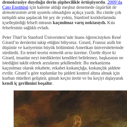
demokrasiye duyduğu derin şüphecilikle örtüşüyordu
.
2009’da
Cato Enstitüsü
için kaleme aldığı meşhur denemede
özgürlük ile
demokrasinin artık uyumlu olmadığını
açıkça yazdı. Bu cümle çok
tartışıldı ama şaşılacak bir şey de yoktu, Stanford koridorlarında
içselleştirdiği felsefi mirasın
kaçınılmaz varış noktasıydı.
Kıta
felsefesinin sağlıklı evladı.
Peter Thiel’in Stanford Üniversitesi’nde lisans öğrencisiyken René
Girard’ın derslerini takip ettiğini biliyoruz. Girard, Fransız asıllı bir
düşünür ve kariyerinin büyük bölümünü Amerikan üniversitelerinde
sürdürdü. En temel teorisi
mimetik arzu
üzerine. Özetle diyor ki
Girard, insanlar neyi istediklerini kendileri belirlemez, başkasının ne
istediğini taklit ederek arzularını şekillendirir. Bu mekanizma
kaçınılmaz olarak rekabete, rekabet kıskançlığa, kıskançlık şiddete
evrilir. Girard’a göre toplumlar bu şiddeti kontrol altına almak için
kurban ritüelleri geliştirir, günah keçisi üretir ve bu keçiyi dışlayarak
kendi iç gerilimini boşaltır
.