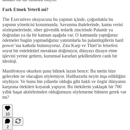
Fark Etmek Yeterli mi?
The Executives okuyucusu bu yapının içinde, çoğunlukla bu
yapının yöneticisi konumunda. Savunma ihalelerinde, kamu verisi
sözleşmelerinde, siber güvenlik tedarik zincirinde Palantir ya
doğrudan ya da bir katman aşağıda var. O katmanda yaptığımız
ödemeler bugün yapmadığımız yatırımlarla bu palantirgillerin hard
power’ına katkıda bulunuyoruz. Zira Karp ve Thiel’in felsefesi
soyut bir entelektüel meraktan doğmuyor, dünyayı dizayn etme
işlevini yerine getiren, kurumsal kararları şekillendiren canlı bir
ideoloji.
Manifestoyu okurken şunu bilmek lazım bence: Bu metin bize
gelecekte ne olacağını söylemiyor. Halihazırda neyin inşa edildiğini
söylüyor. Ve bunu bin yıllardır olduğu gibi haklı ve özgür dünyanın
karşısına ötekileri koyarak yapıyor. Bu ötekilerin yaklaşık bir 700
yıllık başat aktörlerinden olduğumuzu söylememe bilmem gerek var
mı?
10
2