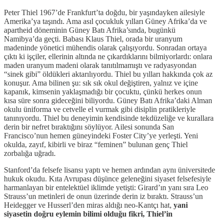
Peter Thiel 1967’de Frankfurt’ta doğdu, bir yaşındayken ailesiyle
Amerika’ya taşındı. Ama asıl çocukluk yılları Güney Afrika’da ve
apartheid döneminin Güney Batı Afrika’sında, bugünkü
Namibya’da geçti. Babası Klaus Thiel, orada bir uranyum
madeninde yönetici mühendis olarak çalışıyordu. Sonradan ortaya
çıktı ki işçiler, ellerinin altında ne çıkardıklarını bilmiyorlardı: onlara
maden uranyum madeni olarak tanıtılmamıştı ve radyasyondan
“sinek gibi” öldükleri aktarılıyordu. Thiel bu yılları hakkında çok az
konuşur. Ama bilinen şu: sık sık okul değiştiren, yalnız ve içine
kapanık, kimsenin yaklaşmadığı bir çocuktu, çünkü herkes onun
kısa süre sonra gideceğini biliyordu. Güney Batı Afrika’daki Alman
okulu üniforma ve cetvelle el vurmak gibi disiplin pratikleriyle
tanınıyordu. Thiel bu deneyimin kendisinde tekdüzeliğe ve kurallara
derin bir nefret bıraktığını söylüyor. Ailesi sonunda San
Francisco’nun hemen güneyindeki Foster City’ye yerleşti. Yeni
okulda, zayıf, kibirli ve biraz “feminen” bulunan genç Thiel
zorbalığa uğradı.
Stanford’da felsefe lisansı yaptı ve hemen ardından aynı üniversitede
hukuk okudu. Kıta Avrupası düşünce geleneğini siyaset felsefesiyle
harmanlayan bir entelektüel iklimde yetişti: Girard’ın yanı sıra Leo
Strauss’un metinleri de onun üzerinde derin iz bıraktı. Strauss’un
Heidegger ve Husserl’den miras aldığı neo-Kantçı hat,
yani
siyasetin doğru eylemin bilimi olduğu fikri, Thiel’in