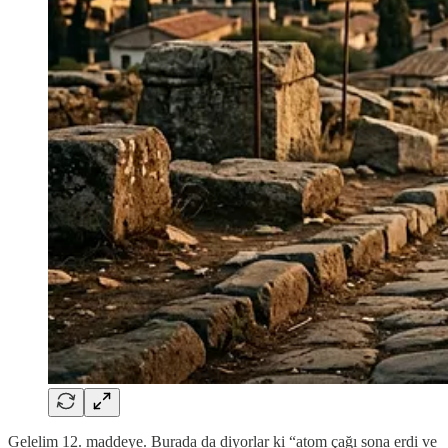
Gelelim 12. maddeye. Burada da diyorlar ki “atom çağı sona erdi ve