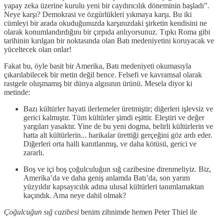
yapay zeka üzerine kurulu yeni bir caydırıcılık döneminin başladı”.
Neye karşı? Demokrasi ve özgürlükleri yıkmaya karşı. Bu iki
cümleyi bir arada okuduğunuzda karşınızdaki şirketin kendisini ne
olarak konumlandırdığını bir çırpıda anlıyorsunuz. Tıpkı Roma gibi
tarihinin kırılgan bir noktasında olan Batı medeniyetini koruyacak ve
yüceltecek olan onlar!
Fakat bu, öyle basit bir Amerika, Batı medeniyeti okumasıyla
çıkarılabilecek bir metin değil bence. Felsefi ve kavramsal olarak
rastgele oluşmamış bir dünya algısının ürünü. Mesela diyor ki
metinde:
Bazı kültürler hayati ilerlemeler üretmiştir; diğerleri işlevsiz ve
gerici kalmıştır. Tüm kültürler şimdi eşittir. Eleştiri ve değer
yargıları yasaktır. Yine de bu yeni dogma, belirli kültürlerin ve
hatta alt kültürlerin... harikalar ürettiği gerçeğini göz ardı eder.
Diğerleri orta halli kanıtlanmış, ve daha kötüsü, gerici ve
zararlı.
Boş ve içi boş çoğulculuğun sığ cazibesine direnmeliyiz. Biz,
Amerika’da ve daha geniş anlamda Batı’da, son yarım
yüzyıldır kapsayıcılık adına ulusal kültürleri tanımlamaktan
kaçındık. Ama neye dahil olmak?
Çoğulcuğun sığ cazibesi
benim zihnimde hemen Peter Thiel ile