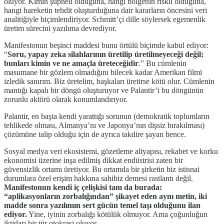
oluyor. Kimin şüpheli olduğuna, hangi bölgenin riskli olduğuna,
hangi hareketin tehdit oluşturduğuna dair kararların öncesini veri
analitiğiyle biçimlendiriyor. Schmitt’çi dille söylersek egemenlik
üretim sürecini yazılıma devrediyor.
Manifestonun beşinci maddesi bunu örtülü biçimde kabul ediyor:
“
Soru, yapay zeka silahlarının üretilip üretilmeyeceği değil;
bunları kimin ve ne amaçla üreteceğidir
.” Bu cümlenin
masumane bir gözlem olmadığını bilecek kadar Amerikan filmi
izledik sanırım. Biz üretelim, başkaları üretirse kötü olur. Cümlenin
mantığı kapalı bir döngü oluşturuyor ve Palantir’i bu döngünün
zorunlu aktörü olarak konumlandırıyor.
Palantir, en başta kendi yarattığı sorunun (demokratik toplumların
tehlikede olması, Almanya’nı ve Japonya’nın dişsiz bırakılması)
çözümüne talip olduğu için de ayrıca takdire şayan bence.
Sosyal medya veri ekosistemi, gözetleme altyapısı, rekabet ve korku
ekonomisi üzerine inşa edilmiş dikkat endüstrisi zaten bir
güvensizlik ortamı üretiyor. Bu ortamda bir şirketin biz istisnai
durumlara özel erişim hakkına sahibiz demesi rastlantı değil.
Manifestonun kendi iç çelişkisi tam da burada:
“aplikasyonların zorbalığından” şikayet eden aynı metin, iki
madde sonra yazılımın sert gücün temel taşı olduğunu ilan
ediyor.
Yine, iyinin zorbalığı kötülük olmuyor. Ama çoğunluğun
iktidarı bir tür otokrasi oluyor.