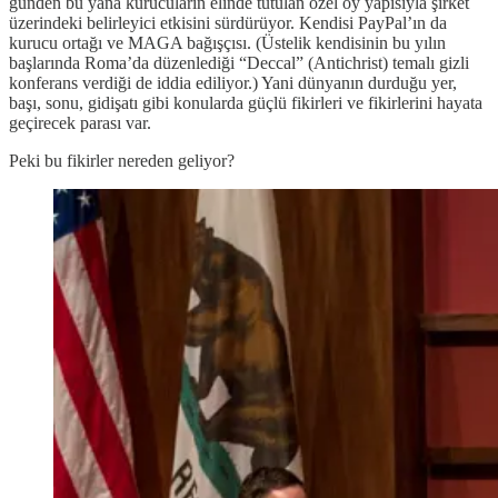
günden bu yana kurucuların elinde tutulan özel oy yapısıyla şirket
üzerindeki belirleyici etkisini sürdürüyor. Kendisi PayPal’ın da
kurucu ortağı ve MAGA bağışçısı. (Üstelik kendisinin bu yılın
başlarında Roma’da düzenlediği “Deccal” (Antichrist) temalı gizli
konferans verdiği de iddia ediliyor.) Yani dünyanın durduğu yer,
başı, sonu, gidişatı gibi konularda güçlü fikirleri ve fikirlerini hayata
geçirecek parası var.
Peki bu fikirler nereden geliyor?