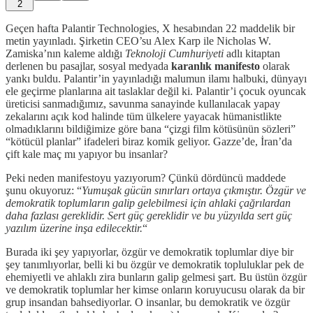
2
Geçen hafta Palantir Technologies, X hesabından 22 maddelik bir
metin yayınladı. Şirketin CEO’su Alex Karp ile Nicholas W.
Zamiska’nın kaleme aldığı
Teknoloji Cumhuriyeti
adlı kitaptan
derlenen bu pasajlar, sosyal medyada
karanlık manifesto
olarak
yankı buldu. Palantir’in yayınladığı malumun ilamı halbuki, dünyayı
ele geçirme planlarına ait taslaklar değil ki. Palantir’i çocuk oyuncak
üreticisi sanmadığımız, savunma sanayinde kullanılacak yapay
zekalarını açık kod halinde tüm ülkelere yayacak hümanistlikte
olmadıklarını bildiğimize göre bana “çizgi film kötüsünün sözleri”
“kötücül planlar” ifadeleri biraz komik geliyor. Gazze’de, İran’da
çift kale maç mı yapıyor bu insanlar?
Peki neden manifestoyu yazıyorum? Çünkü dördüncü maddede
şunu okuyoruz: “
Yumuşak gücün sınırları ortaya çıkmıştır. Özgür ve
demokratik toplumların galip gelebilmesi için ahlaki çağrılardan
daha fazlası gereklidir. Sert güç gereklidir ve bu yüzyılda sert güç
yazılım üzerine inşa edilecektir.
“
Burada iki şey yapıyorlar, özgür ve demokratik toplumlar diye bir
şey tanımlıyorlar, belli ki bu özgür ve demokratik topluluklar pek de
ehemiyetli ve ahlaklı zira bunların galip gelmesi şart. Bu üstün özgür
ve demokratik toplumlar her kimse onların koruyucusu olarak da bir
grup insandan bahsediyorlar. O insanlar, bu demokratik ve özgür