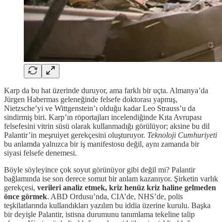
Karp da bu hat üzerinde duruyor, ama farklı bir uçta. Almanya’da
Jürgen Habermas geleneğinde felsefe doktorası yapmış,
Nietzsche’yi ve Wittgenstein’ı olduğu kadar Leo Strauss’u da
sindirmiş biri. Karp’ın röportajları incelendiğinde Kıta Avrupası
felsefesini vitrin süsü olarak kullanmadığı görülüyor; aksine bu dil
Palantir’in meşruiyet gerekçesini oluşturuyor.
Teknoloji Cumhuriyeti
bu anlamda yalnızca bir iş manifestosu değil, aynı zamanda bir
siyasi felsefe denemesi.
Böyle söyleyince çok soyut görünüyor gibi değil mi? Palantir
bağlamında ise son derece somut bir anlam kazanıyor. Şirketin varlık
gerekçesi,
verileri analiz etmek, kriz henüz kriz haline gelmeden
önce görmek
. ABD Ordusu’nda, CIA’de, NHS’de, polis
teşkilatlarında kullandıkları yazılım bu iddia üzerine kurulu. Başka
bir deyişle Palantir, istisna durumunu tanımlama tekeline talip