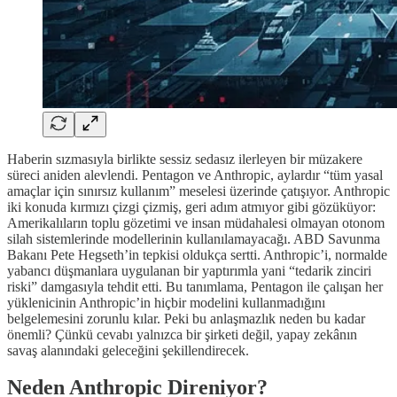
Haberin sızmasıyla birlikte sessiz sedasız ilerleyen bir müzakere
süreci aniden alevlendi. Pentagon ve Anthropic, aylardır “tüm yasal
amaçlar için sınırsız kullanım” meselesi üzerinde çatışıyor. Anthropic
iki konuda kırmızı çizgi çizmiş, geri adım atmıyor gibi gözüküyor:
Amerikalıların toplu gözetimi ve insan müdahalesi olmayan otonom
silah sistemlerinde modellerinin kullanılamayacağı. ABD Savunma
Bakanı Pete Hegseth’in tepkisi oldukça sertti. Anthropic’i, normalde
yabancı düşmanlara uygulanan bir yaptırımla yani “tedarik zinciri
riski” damgasıyla tehdit etti. Bu tanımlama, Pentagon ile çalışan her
yüklenicinin Anthropic’in hiçbir modelini kullanmadığını
belgelemesini zorunlu kılar. Peki bu anlaşmazlık neden bu kadar
önemli? Çünkü cevabı yalnızca bir şirketi değil, yapay zekânın
savaş alanındaki geleceğini şekillendirecek.
Neden Anthropic Direniyor?