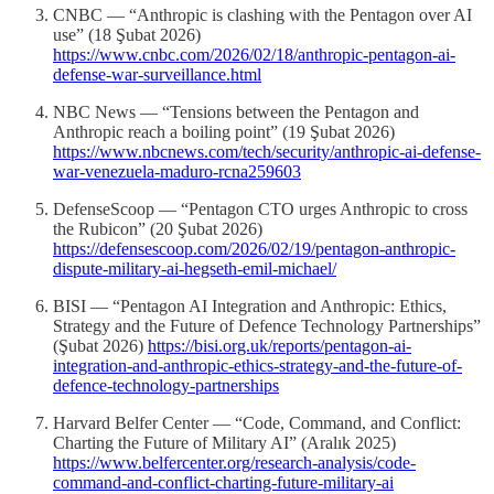
CNBC — “Anthropic is clashing with the Pentagon over AI
use” (18 Şubat 2026)
https://www.cnbc.com/2026/02/18/anthropic-pentagon-ai-
defense-war-surveillance.html
NBC News — “Tensions between the Pentagon and
Anthropic reach a boiling point” (19 Şubat 2026)
https://www.nbcnews.com/tech/security/anthropic-ai-defense-
war-venezuela-maduro-rcna259603
DefenseScoop — “Pentagon CTO urges Anthropic to cross
the Rubicon” (20 Şubat 2026)
https://defensescoop.com/2026/02/19/pentagon-anthropic-
dispute-military-ai-hegseth-emil-michael/
BISI — “Pentagon AI Integration and Anthropic: Ethics,
Strategy and the Future of Defence Technology Partnerships”
(Şubat 2026)
https://bisi.org.uk/reports/pentagon-ai-
integration-and-anthropic-ethics-strategy-and-the-future-of-
defence-technology-partnerships
Harvard Belfer Center — “Code, Command, and Conflict:
Charting the Future of Military AI” (Aralık 2025)
https://www.belfercenter.org/research-analysis/code-
command-and-conflict-charting-future-military-ai