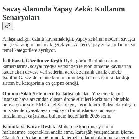
Savaş Alanında Yapay Zekâ: Kullanım
Senaryoları
Anlaşmazlığın özünü kavramak için, yapay zekânın modern savaşta
ne işe yaradığını anlamak gerekiyor. Askeri yapay zekâ kullanımı şu
temel kategorilere ayrılıyor.
İstihbarat, Gözetim ve Keşif:
Uydu görüntülerinden drone
kameralarına, sosyal medya verisinden telefon dinleme kayıtlarına
kadar akan devasa veri setlerini gerçek zamanlı analiz etmek.
İsrail’in Gazze’de rehine konumlarını tespit etmek için kullandığı
sistem bu kategorinin en çarpıcı örneği.
Otonom Silah Sistemleri:
En tartışmalı alan. Yüzlerce küçük
insansız hava aracından oluşan drone sürüleri korkutucu bir tablo
ortaya çıkarıyor. BM Genel Sekreteri, insan kontrolü dışında çalışan
bu sistemleri yasaklayan bağlayıcı bir uluslararası anlaşma
imzalanması çağrısında bulundu; hedef tarih 2026 sonu.
Komuta ve Karar Destek:
Muharebe koordinasyonunu
hızlandırma, seçenekleri analiz etme, karargâh yazışmalarını işleme.
Claude’un Pentagon ağlarındaki temel kullanım alanı bu kategori ve