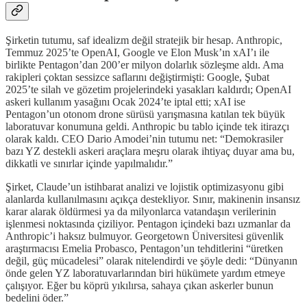
Şirketin tutumu, saf idealizm değil stratejik bir hesap. Anthropic,
Temmuz 2025’te OpenAI, Google ve Elon Musk’ın xAI’ı ile
birlikte Pentagon’dan 200’er milyon dolarlık sözleşme aldı. Ama
rakipleri çoktan sessizce saflarını değiştirmişti: Google, Şubat
2025’te silah ve gözetim projelerindeki yasakları kaldırdı; OpenAI
askeri kullanım yasağını Ocak 2024’te iptal etti; xAI ise
Pentagon’un otonom drone sürüsü yarışmasına katılan tek büyük
laboratuvar konumuna geldi. Anthropic bu tablo içinde tek itirazçı
olarak kaldı. CEO Dario Amodei’nin tutumu net: “Demokrasiler
bazı YZ destekli askeri araçlara meşru olarak ihtiyaç duyar ama bu,
dikkatli ve sınırlar içinde yapılmalıdır.”
Şirket, Claude’un istihbarat analizi ve lojistik optimizasyonu gibi
alanlarda kullanılmasını açıkça destekliyor. Sınır, makinenin insansız
karar alarak öldürmesi ya da milyonlarca vatandaşın verilerinin
işlenmesi noktasında çiziliyor. Pentagon içindeki bazı uzmanlar da
Anthropic’i haksız bulmuyor. Georgetown Üniversitesi güvenlik
araştırmacısı Emelia Probasco, Pentagon’un tehditlerini “üretken
değil, güç mücadelesi” olarak nitelendirdi ve şöyle dedi: “Dünyanın
önde gelen YZ laboratuvarlarından biri hükümete yardım etmeye
çalışıyor. Eğer bu köprü yıkılırsa, sahaya çıkan askerler bunun
bedelini öder.”