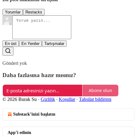
Yorumlar
Restacks
En üst
En Yeniler
Tartışmalar
Gönderi yok
Daha fazlasına hazır mısınız?
Abone olun
© 2026 Burak Su
·
Gizlilik
∙
Koşullar
∙
Tahsilat bildirimi
Substack’inizi başlatın
App’i edinin