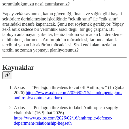
sorumluluğunuzu nasıl tanımlarsınız?
Yapay zekâ savunma, kamu güvenliği, finans ve sağlık gibi hayati
sektörlere derinlemesine işlediğinde “teknik sınır” ile “etik sınır”
arasındaki mesafe kapanacak. Şunu net söylemek gerekiyor: Yapay
zekâ artık sadece bir verimlilik aracı değil, bir güç çarpanı. Bu
tabloyu anlamayan şirketler, henüz farkına varmadan bu denkleme
dahil olmuş durumda. Anthropic’in mücadelesi, farkında olarak
tercihini yapan bir aktörün mücadelesi. Siz kendi alanınızda bu
tercihi ne zaman yapmayı planlıyorsunuz?
Kaynaklar
Axios — “Pentagon threatens to cut off Anthropic” (15 Şubat
2026)
https://www.axios.com/2026/02/15/claude-pentagon-
anthropic-contract-maduro
Axios — “Pentagon threatens to label Anthropic a supply
chain risk” (16 Şubat 2026)
https://www.axios.com/2026/02/16/anthropic-defense-
department-relationship-hegseth