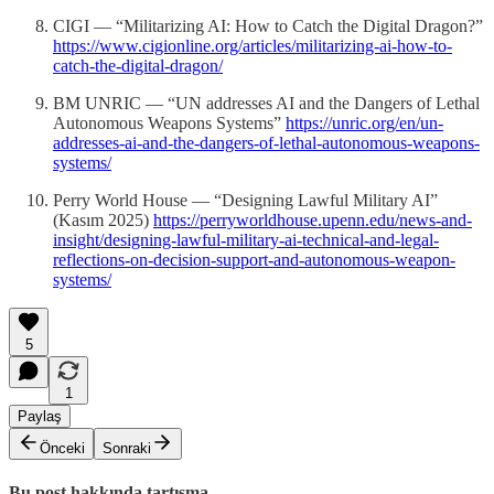
CIGI — “Militarizing AI: How to Catch the Digital Dragon?”
https://www.cigionline.org/articles/militarizing-ai-how-to-
catch-the-digital-dragon/
BM UNRIC — “UN addresses AI and the Dangers of Lethal
Autonomous Weapons Systems”
https://unric.org/en/un-
addresses-ai-and-the-dangers-of-lethal-autonomous-weapons-
systems/
Perry World House — “Designing Lawful Military AI”
(Kasım 2025)
https://perryworldhouse.upenn.edu/news-and-
insight/designing-lawful-military-ai-technical-and-legal-
reflections-on-decision-support-and-autonomous-weapon-
systems/
5
1
Paylaş
Önceki
Sonraki
Bu post hakkında tartışma