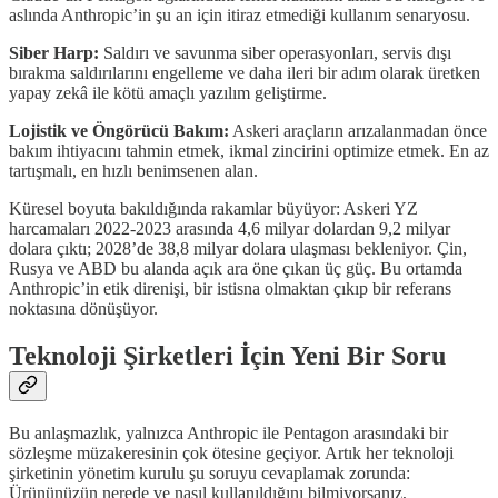
aslında Anthropic’in şu an için itiraz etmediği kullanım senaryosu.
Siber Harp:
Saldırı ve savunma siber operasyonları, servis dışı
bırakma saldırılarını engelleme ve daha ileri bir adım olarak üretken
yapay zekâ ile kötü amaçlı yazılım geliştirme.
Lojistik ve Öngörücü Bakım:
Askeri araçların arızalanmadan önce
bakım ihtiyacını tahmin etmek, ikmal zincirini optimize etmek. En az
tartışmalı, en hızlı benimsenen alan.
Küresel boyuta bakıldığında rakamlar büyüyor: Askeri YZ
harcamaları 2022-2023 arasında 4,6 milyar dolardan 9,2 milyar
dolara çıktı; 2028’de 38,8 milyar dolara ulaşması bekleniyor. Çin,
Rusya ve ABD bu alanda açık ara öne çıkan üç güç. Bu ortamda
Anthropic’in etik direnişi, bir istisna olmaktan çıkıp bir referans
noktasına dönüşüyor.
Teknoloji Şirketleri İçin Yeni Bir Soru
Bu anlaşmazlık, yalnızca Anthropic ile Pentagon arasındaki bir
sözleşme müzakeresinin çok ötesine geçiyor. Artık her teknoloji
şirketinin yönetim kurulu şu soruyu cevaplamak zorunda:
Ürününüzün nerede ve nasıl kullanıldığını bilmiyorsanız,