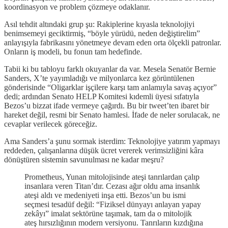
koordinasyon ve problem çözmeye odaklanır.
Asıl tehdit altındaki grup şu: Rakiplerine kıyasla teknolojiyi
benimsemeyi geciktirmiş, “böyle yürüdü, neden değiştirelim”
anlayışıyla fabrikasını yönetmeye devam eden orta ölçekli patronlar.
Onların iş modeli, bu fonun tam hedefinde.
Tabii ki bu tabloyu farklı okuyanlar da var. Mesela Senatör Bernie
Sanders, X’te yayımladığı ve milyonlarca kez görüntülenen
gönderisinde “Oligarklar işçilere karşı tam anlamıyla savaş açıyor”
dedi; ardından Senato HELP Komitesi kıdemli üyesi sıfatıyla
Bezos’u bizzat ifade vermeye çağırdı. Bu bir tweet’ten ibaret bir
hareket değil, resmi bir Senato hamlesi. İfade de neler sorulacak, ne
cevaplar verilecek göreceğiz.
Ama Sanders’a şunu sormak isterdim: Teknolojiye yatırım yapmayı
reddeden, çalışanlarına düşük ücret vererek verimsizliğini kâra
dönüştüren sistemin savunulması ne kadar meşru?
Prometheus, Yunan mitolojisinde ateşi tanrılardan çalıp
insanlara veren Titan’dır. Cezası ağır oldu ama insanlık
ateşi aldı ve medeniyeti inşa etti. Bezos’un bu ismi
seçmesi tesadüf değil: “Fiziksel dünyayı anlayan yapay
zekâyı” imalat sektörüne taşımak, tam da o mitolojik
ateş hırsızlığının modern versiyonu. Tanrıların kızdığına