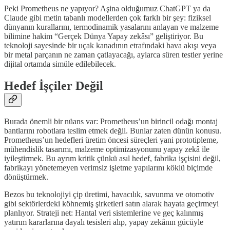
Peki Prometheus ne yapıyor? Aşina olduğumuz ChatGPT ya da
Claude gibi metin tabanlı modellerden çok farklı bir şey: fiziksel
dünyanın kurallarını, termodinamik yasalarını anlayan ve malzeme
bilimine hakim “Gerçek Dünya Yapay zekâsı” geliştiriyor. Bu
teknoloji sayesinde bir uçak kanadının etrafındaki hava akışı veya
bir metal parçanın ne zaman çatlayacağı, aylarca süren testler yerine
dijital ortamda simüle edilebilecek.
Hedef İşçiler Değil
Burada önemli bir nüans var: Prometheus’un birincil odağı montaj
bantlarını robotlara teslim etmek değil. Bunlar zaten dünün konusu.
Prometheus’un hedefleri üretim öncesi süreçleri yani prototipleme,
mühendislik tasarımı, malzeme optimizasyonunu yapay zekâ ile
iyileştirmek. Bu ayrım kritik çünkü asıl hedef, fabrika işçisini değil,
fabrikayı yönetemeyen verimsiz işletme yapılarını köklü biçimde
dönüştürmek.
Bezos bu teknolojiyi çip üretimi, havacılık, savunma ve otomotiv
gibi sektörlerdeki köhnemiş şirketleri satın alarak hayata geçirmeyi
planlıyor. Strateji net: Hantal veri sistemlerine ve geç kalınmış
yatırım kararlarına dayalı tesisleri alıp, yapay zekânın gücüyle