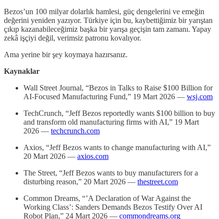
Bezos’un 100 milyar dolarlık hamlesi, güç dengelerini ve emeğin
değerini yeniden yazıyor. Türkiye için bu, kaybettiğimiz bir yarıştan
çıkıp kazanabileceğimiz başka bir yarışa geçişin tam zamanı. Yapay
zekâ işçiyi değil, verimsiz patronu kovalıyor.
Ama yerine bir şey koymaya hazırsanız.
Kaynaklar
Wall Street Journal, “Bezos in Talks to Raise $100 Billion for
AI-Focused Manufacturing Fund,” 19 Mart 2026 —
wsj.com
TechCrunch, “Jeff Bezos reportedly wants $100 billion to buy
and transform old manufacturing firms with AI,” 19 Mart
2026 —
techcrunch.com
Axios, “Jeff Bezos wants to change manufacturing with AI,”
20 Mart 2026 —
axios.com
The Street, “Jeff Bezos wants to buy manufacturers for a
disturbing reason,” 20 Mart 2026 —
thestreet.com
Common Dreams, “’A Declaration of War Against the
Working Class’: Sanders Demands Bezos Testify Over AI
Robot Plan,” 24 Mart 2026 —
commondreams.org