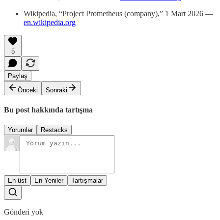
Wikipedia, “Project Prometheus (company),” 1 Mart 2026 —
en.wikipedia.org
5
Paylaş
Önceki
Sonraki
Bu post hakkında tartışma
Yorumlar
Restacks
En üst
En Yeniler
Tartışmalar
Gönderi yok