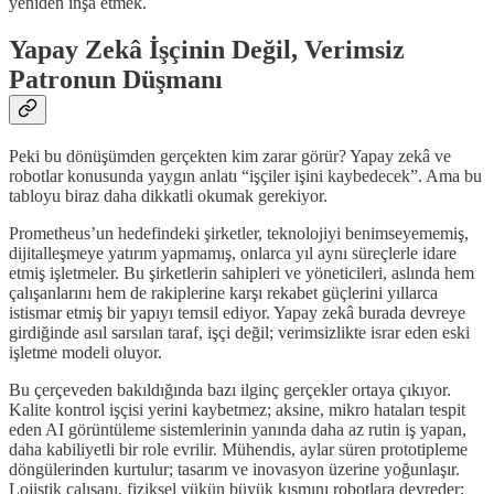
yeniden inşa etmek.
Yapay Zekâ İşçinin Değil, Verimsiz
Patronun Düşmanı
Peki bu dönüşümden gerçekten kim zarar görür? Yapay zekâ ve
robotlar konusunda yaygın anlatı “işçiler işini kaybedecek”. Ama bu
tabloyu biraz daha dikkatli okumak gerekiyor.
Prometheus’un hedefindeki şirketler, teknolojiyi benimseyememiş,
dijitalleşmeye yatırım yapmamış, onlarca yıl aynı süreçlerle idare
etmiş işletmeler. Bu şirketlerin sahipleri ve yöneticileri, aslında hem
çalışanlarını hem de rakiplerine karşı rekabet güçlerini yıllarca
istismar etmiş bir yapıyı temsil ediyor. Yapay zekâ burada devreye
girdiğinde asıl sarsılan taraf, işçi değil; verimsizlikte israr eden eski
işletme modeli oluyor.
Bu çerçeveden bakıldığında bazı ilginç gerçekler ortaya çıkıyor.
Kalite kontrol işçisi yerini kaybetmez; aksine, mikro hataları tespit
eden AI görüntüleme sistemlerinin yanında daha az rutin iş yapan,
daha kabiliyetli bir role evrilir. Mühendis, aylar süren prototipleme
döngülerinden kurtulur; tasarım ve inovasyon üzerine yoğunlaşır.
Lojistik çalışanı, fiziksel yükün büyük kısmını robotlara devreder;