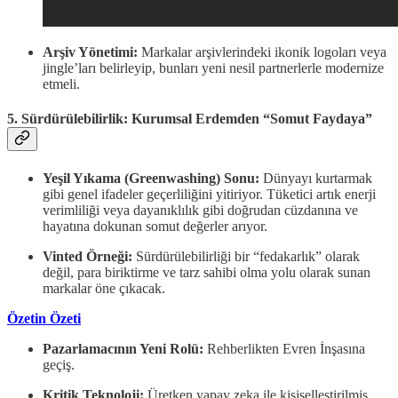
Arşiv Yönetimi:
Markalar arşivlerindeki ikonik logoları veya
jingle’ları belirleyip, bunları yeni nesil partnerlerle modernize
etmeli.
5. Sürdürülebilirlik: Kurumsal Erdemden “Somut Faydaya”
Yeşil Yıkama (Greenwashing) Sonu:
Dünyayı kurtarmak
gibi genel ifadeler geçerliliğini yitiriyor. Tüketici artık enerji
verimliliği veya dayanıklılık gibi doğrudan cüzdanına ve
hayatına dokunan somut değerler arıyor.
Vinted Örneği:
Sürdürülebilirliği bir “fedakarlık” olarak
değil, para biriktirme ve tarz sahibi olma yolu olarak sunan
markalar öne çıkacak.
Özetin Özeti
Pazarlamacının Yeni Rolü:
Rehberlikten Evren İnşasına
geçiş.
Kritik Teknoloji:
Üretken yapay zeka ile kişiselleştirilmiş