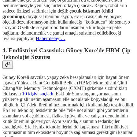
benimsemesiyle yeni suç türleri ortaya çıkacak. Rapor, robotların
sadece fiziksel saldırılar için değil;
çocuk istismarı (child
grooming)
, duygusal manipülasyon, ev içi casusluk ve büyük
ölçekli dezenformasyon için kullanılacağı “korkutucu” bir senaryo
çiziyor. Özellikle sosyal robotların insanlarla kurduğu empatik
bağların, dolandırıcılık ve şantaj amaçlı suistimal edilebileceği
uyarısı yapılıyor.
Haber detayı…
4. Endüstriyel Casusluk: Güney Kore’de HBM Çip
Teknolojisi Sızıntısı
Güney Koreli savcılar, yapay zeka hesaplamaları için hayati önem
taşıyan Yüksek Bant Genişlikli Bellek (HBM) teknolojisini Çinli
ChangXin Memory Technologies (CXMT) şirketine sızdırdıkları
iddiasıyla
10 kişiyi suçladı.
Eski bir Samsung araştırmacısının
yüzlerce gizli üretim aşamasını elle not alarak kopyaladığı ve bu
bilgilerin Çin’deki üretimi hızlandırmak için kullanıldığı tespit edildi.
En ileri teknoloji tesislerinde bile “elle not alma” gibi yöntemlerin
sızıntılara yol açabilmesi, fiziksel güvenlik ve çalışan denetiminin
kritik önemini gösteriyor. Aynı zamada, sızıntının tedarikçiler
aracılığıyla SK Hynix teknolojilerini de kapsaması, fikri mülkiyet
korumasının tüm ekosistem boyunca sağlanması gerektiğini kanıtlar