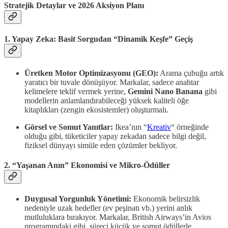
Stratejik Detaylar ve 2026 Aksiyon Planı
1. Yapay Zeka: Basit Sorgudan “Dinamik Keşfe” Geçiş
Üretken Motor Optimizasyonu (GEO):
Arama çubuğu artık
yaratıcı bir tuvale dönüşüyor. Markalar, sadece anahtar
kelimelere teklif vermek yerine,
Gemini Nano Banana
gibi
modellerin anlamlandırabileceği yüksek kaliteli öğe
kitaplıkları (zengin ekosistemler) oluşturmalı.
Görsel ve Somut Yanıtlar:
Ikea’nın “
Kreativ
“ örneğinde
olduğu gibi, tüketiciler yapay zekadan sadece bilgi değil,
fiziksel dünyayı simüle eden çözümler bekliyor.
2. “Yaşanan Anın” Ekonomisi ve Mikro-Ödüller
Duygusal Yorgunluk Yönetimi:
Ekonomik belirsizlik
nedeniyle uzak hedefler (ev peşinatı vb.) yerini anlık
mutluluklara bırakıyor. Markalar, British Airways’in Avios
programındaki gibi, süreci küçük ve somut ödüllerle