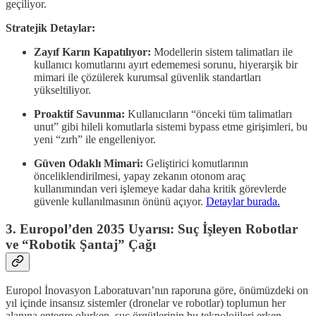
geçiliyor.
Stratejik Detaylar:
Zayıf Karın Kapatılıyor:
Modellerin sistem talimatları ile
kullanıcı komutlarını ayırt edememesi sorunu, hiyerarşik bir
mimari ile çözülerek kurumsal güvenlik standartları
yükseltiliyor.
Proaktif Savunma:
Kullanıcıların “önceki tüm talimatları
unut” gibi hileli komutlarla sistemi bypass etme girişimleri, bu
yeni “zırh” ile engelleniyor.
Güven Odaklı Mimari:
Geliştirici komutlarının
önceliklendirilmesi, yapay zekanın otonom araç
kullanımından veri işlemeye kadar daha kritik görevlerde
güvenle kullanılmasının önünü açıyor.
Detaylar burada.
3. Europol’den 2035 Uyarısı: Suç İşleyen Robotlar
ve “Robotik Şantaj” Çağı
Europol İnovasyon Laboratuvarı’nın raporuna göre, önümüzdeki on
yıl içinde insansız sistemler (dronelar ve robotlar) toplumun her
alanına entegre olurken, suç örgütlerinin bu teknolojileri erken