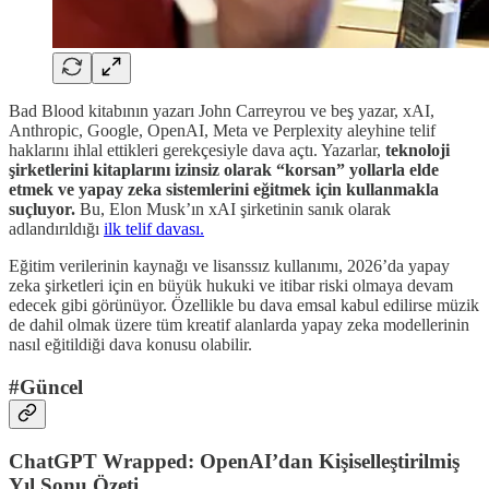
Bad Blood kitabının yazarı John Carreyrou ve beş yazar, xAI,
Anthropic, Google, OpenAI, Meta ve Perplexity aleyhine telif
haklarını ihlal ettikleri gerekçesiyle dava açtı. Yazarlar,
teknoloji
şirketlerini kitaplarını izinsiz olarak “korsan” yollarla elde
etmek ve yapay zeka sistemlerini eğitmek için kullanmakla
suçluyor.
Bu, Elon Musk’ın xAI şirketinin sanık olarak
adlandırıldığı
ilk telif davası.
Eğitim verilerinin kaynağı ve lisanssız kullanımı, 2026’da yapay
zeka şirketleri için en büyük hukuki ve itibar riski olmaya devam
edecek gibi görünüyor. Özellikle bu dava emsal kabul edilirse müzik
de dahil olmak üzere tüm kreatif alanlarda yapay zeka modellerinin
nasıl eğitildiği dava konusu olabilir.
#Güncel
ChatGPT Wrapped: OpenAI’dan Kişiselleştirilmiş
Yıl Sonu Özeti