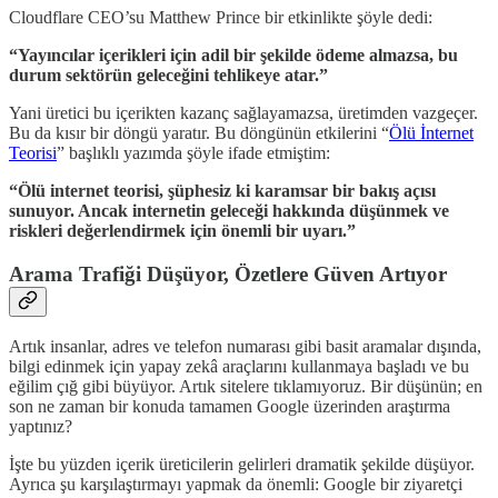
Cloudflare CEO’su Matthew Prince bir etkinlikte şöyle dedi:
“Yayıncılar içerikleri için adil bir şekilde ödeme almazsa, bu
durum sektörün geleceğini tehlikeye atar.”
Yani üretici bu içerikten kazanç sağlayamazsa, üretimden vazgeçer.
Bu da kısır bir döngü yaratır. Bu döngünün etkilerini “
Ölü İnternet
Teorisi
” başlıklı yazımda şöyle ifade etmiştim:
“Ölü internet teorisi, şüphesiz ki karamsar bir bakış açısı
sunuyor. Ancak internetin geleceği hakkında düşünmek ve
riskleri değerlendirmek için önemli bir uyarı.”
Arama Trafiği Düşüyor, Özetlere Güven Artıyor
Artık insanlar, adres ve telefon numarası gibi basit aramalar dışında,
bilgi edinmek için yapay zekâ araçlarını kullanmaya başladı ve bu
eğilim çığ gibi büyüyor. Artık sitelere tıklamıyoruz. Bir düşünün; en
son ne zaman bir konuda tamamen Google üzerinden araştırma
yaptınız?
İşte bu yüzden içerik üreticilerin gelirleri dramatik şekilde düşüyor.
Ayrıca şu karşılaştırmayı yapmak da önemli: Google bir ziyaretçi