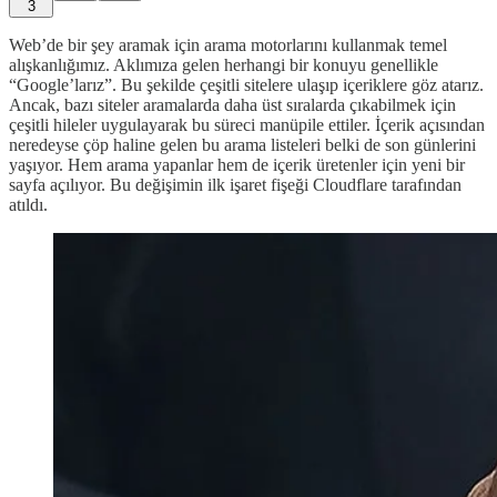
3
Web’de bir şey aramak için arama motorlarını kullanmak temel
alışkanlığımız. Aklımıza gelen herhangi bir konuyu genellikle
“Google’larız”. Bu şekilde çeşitli sitelere ulaşıp içeriklere göz atarız.
Ancak, bazı siteler aramalarda daha üst sıralarda çıkabilmek için
çeşitli hileler uygulayarak bu süreci manüpile ettiler. İçerik açısından
neredeyse çöp haline gelen bu arama listeleri belki de son günlerini
yaşıyor. Hem arama yapanlar hem de içerik üretenler için yeni bir
sayfa açılıyor. Bu değişimin ilk işaret fişeği Cloudflare tarafından
atıldı.