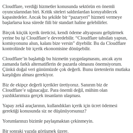
Cloudflare, verdiği hizmetler konusunda sektörün en önemli
oyuncularından biri. Kritik siteleri saldırılardan koruyabilecek
kapasitedeler. Ancak bu şekilde bir “pazaryeri” hizmeti vermeye
başlarlarsa kısa sürede fiili bir standart haline gelebilirler.
Birçok küçük içerik üreticisi, kendi ödeme altyapısını geliştirmek
yerine bu işi Cloudflare’e devredebilir. “Cloudflare tahsilatı yapsın,
komisyonunu alsın, kalanı bize versin” diyebilir. Bu da Cloudflare
kontrolünde bir içerik ekonomisine dönüşebilir.
Cloudflare’in başlattığı bu hizmetin yaygınlaşmasını, ancak aynı
zamanda farklı alternatiflerin de pazarda olmasını önemsiyorum.
Çünkü doğal veri günümüzde çok değerli. Bunu üretenlerin mutlaka
karşılığını alması gerekiyor.
Biz de ekipçe değerli içerikler üretiyoruz. Sanırım biz de
Cloudflare’e sığınacağız. Para önemli değil, mühim olan
yazdıklarımıza gerçek insanların ulaşması.
Yapay zekâ araçlarının, kullandıkları içerik için ücret ödemesi
gerektiği konusunda siz ne düşünüyorsunuz?
Yorumlarınızı bizimle paylaşmaktan çekinmeyin.
Bir sonraki yazıda görüşmek üzere.