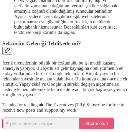
CDN sağlayıcılarından biridir. Cloudflare, bilgi ve
verilerin zamanında dağıtımını verimli şekilde sağlamak
amacıyla coğrafi olarak dağılmış sunucular barındırır.
Ayrıca, sadece içerik dağıtımı değil, web sitelerinin
performansını ve güvenliğini artırmak için de birçok
bulut tabanlı hizmet sunar. Bot saldırıları gibi çevrim içi
tehditlere karşı koruma da sağlar.
Sektörün Geleceği Tehlikede mi?
İçerik üreticilerinin büyük bir çoğunluğu bu işi maddi kazanç
amacıyla yapıyor. Bu içerikleri gelir kaynağına dönüştürmenin en
kolay yollarından biri ise Google reklamları. Birçok yayıncı bu
reklamlar sayesinde ayakta kalabiliyor. Bu konuyu daha önce de ele
almıştık. Yapay zekâ ve Google’ın sürekli değişen algoritmaları
nedeniyle hem ülkemizde hem de dünyada birçok bağımsız yayıncı
zor günler yaşıyor.
Thanks for reading 💼 The Executives (TR)! Subscribe for free to
receive new posts and support my work.
Abone olun