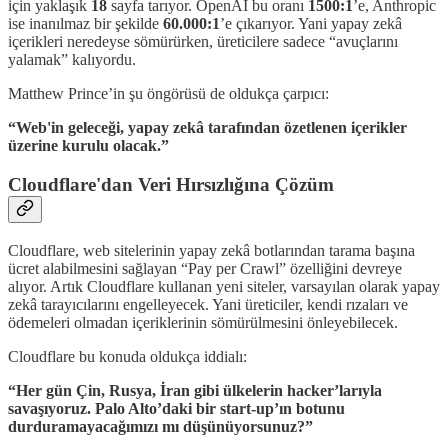
için yaklaşık
18
sayfa tarıyor. OpenAI bu oranı
1500:1
’e, Anthropic
ise inanılmaz bir şekilde
60.000:1
’e çıkarıyor. Yani yapay zekâ
içerikleri neredeyse sömürürken, üreticilere sadece “avuçlarını
yalamak” kalıyordu.
Matthew Prince’in şu öngörüsü de oldukça çarpıcı:
“Web'in geleceği, yapay zekâ tarafından özetlenen içerikler
üzerine kurulu olacak.”
Cloudflare'dan Veri Hırsızlığına Çözüm
Cloudflare, web sitelerinin yapay zekâ botlarından tarama başına
ücret alabilmesini sağlayan “Pay per Crawl” özelliğini devreye
alıyor. Artık Cloudflare kullanan yeni siteler, varsayılan olarak yapay
zekâ tarayıcılarını engelleyecek. Yani üreticiler, kendi rızaları ve
ödemeleri olmadan içeriklerinin sömürülmesini önleyebilecek.
Cloudflare bu konuda oldukça iddialı:
“Her gün Çin, Rusya, İran gibi ülkelerin hacker’larıyla
savaşıyoruz. Palo Alto’daki bir start-up’ın botunu
durduramayacağımızı mı düşünüyorsunuz?”