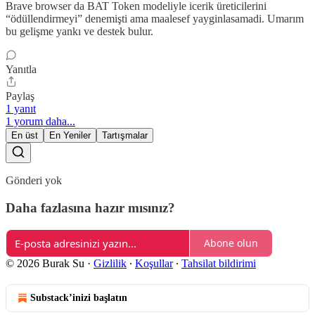
Brave browser da BAT Token modeliyle icerik üreticilerini
“ödüllendirmeyi” denemişti ama maalesef yayginlasamadi. Umarım
bu gelişme yankı ve destek bulur.
Yanıtla
Paylaş
1 yanıt
1 yorum daha...
En üst
En Yeniler
Tartışmalar
Gönderi yok
Daha fazlasına hazır mısınız?
Abone olun
© 2026 Burak Su
·
Gizlilik
∙
Koşullar
∙
Tahsilat bildirimi
Substack’inizi başlatın