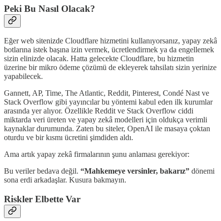
Peki Bu Nasıl Olacak?
Eğer web sitenizde Cloudflare hizmetini kullanıyorsanız, yapay zekâ
botlarına istek başına izin vermek, ücretlendirmek ya da engellemek
sizin elinizde olacak. Hatta gelecekte Cloudflare, bu hizmetin
üzerine bir mikro ödeme çözümü de ekleyerek tahsilatı sizin yerinize
yapabilecek.
Gannett, AP, Time, The Atlantic, Reddit, Pinterest, Condé Nast ve
Stack Overflow gibi yayıncılar bu yöntemi kabul eden ilk kurumlar
arasında yer alıyor. Özellikle Reddit ve Stack Overflow ciddi
miktarda veri üreten ve yapay zekâ modelleri için oldukça verimli
kaynaklar durumunda. Zaten bu siteler, OpenAI ile masaya çoktan
oturdu ve bir kısmı ücretini şimdiden aldı.
Ama artık yapay zekâ firmalarının şunu anlaması gerekiyor:
Bu veriler bedava değil.
“Mahkemeye versinler, bakarız”
dönemi
sona erdi arkadaşlar. Kusura bakmayın.
Riskler Elbette Var