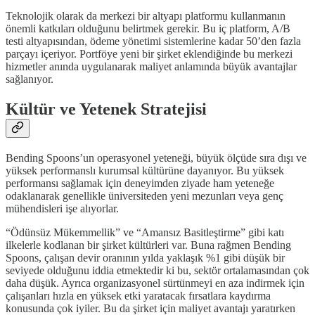
Teknolojik olarak da merkezi bir altyapı platformu kullanmanın
önemli katkıları olduğunu belirtmek gerekir. Bu iç platform, A/B
testi altyapısından, ödeme yönetimi sistemlerine kadar 50’den fazla
parçayı içeriyor. Portföye yeni bir şirket eklendiğinde bu merkezi
hizmetler anında uygulanarak maliyet anlamında büyük avantajlar
sağlanıyor.
Kültür ve Yetenek Stratejisi
Bending Spoons’un operasyonel yeteneği, büyük ölçüde sıra dışı ve
yüksek performanslı kurumsal kültürüne dayanıyor. Bu yüksek
performansı sağlamak için deneyimden ziyade ham yeteneğe
odaklanarak genellikle üniversiteden yeni mezunları veya genç
mühendisleri işe alıyorlar.
“Ödünsüz Mükemmellik” ve “Amansız Basitleştirme” gibi katı
ilkelerle kodlanan bir şirket kültürleri var. Buna rağmen Bending
Spoons, çalışan devir oranının yılda yaklaşık %1 gibi düşük bir
seviyede olduğunu iddia etmektedir ki bu, sektör ortalamasından çok
daha düşük. Ayrıca organizasyonel sürtünmeyi en aza indirmek için
çalışanları hızla en yüksek etki yaratacak fırsatlara kaydırma
konusunda çok iyiler. Bu da şirket için maliyet avantajı yaratırken