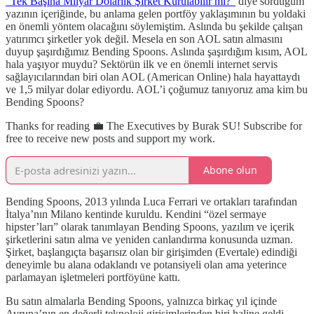
“Tek Başına Milyar Dolarlık Şirket Kurulabilir mi?”
diye sorduğum
yazının içeriğinde, bu anlama gelen portföy yaklaşımının bu yoldaki
en önemli yöntem olacağını söylemiştim. Aslında bu şekilde çalışan
yatırımcı şirketler yok değil. Mesela en son AOL satın almasını
duyup şaşırdığımız Bending Spoons. Aslında şaşırdığım kısım, AOL
hala yaşıyor muydu? Sektörün ilk ve en önemli internet servis
sağlayıcılarından biri olan AOL (American Online) hala hayattaydı
ve 1,5 milyar dolar ediyordu. AOL’i çoğumuz tanıyoruz ama kim bu
Bending Spoons?
Thanks for reading 💼 The Executives by Burak SU! Subscribe for
free to receive new posts and support my work.
Abone olun
Bending Spoons, 2013 yılında Luca Ferrari ve ortakları tarafından
İtalya’nın Milano kentinde kuruldu. Kendini “özel sermaye
hipster’ları” olarak tanımlayan Bending Spoons, yazılım ve içerik
şirketlerini satın alma ve yeniden canlandırma konusunda uzman.
Şirket, başlangıçta başarısız olan bir girişimden (Evertale) edindiği
deneyimle bu alana odaklandı ve potansiyeli olan ama yeterince
parlamayan işletmeleri portföyüne kattı.
Bu satın almalarla Bending Spoons, yalnızca birkaç yıl içinde
Avrupa’nın en değerli teknoloji girişimlerinden biri haline geldi.