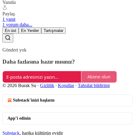
Yanıtla
Paylaş
1 yanıt
1 yorum daha...
En üst
En Yeniler
Tartışmalar
Gönderi yok
Daha fazlasına hazır mısınız?
Abone olun
© 2026 Burak Su
·
Gizlilik
∙
Koşullar
∙
Tahsilat bildirimi
Substack’inizi başlatın
App’i edinin
Substack
, harika kültürün evidir