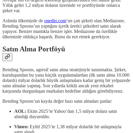
Yıllık geliri 1,2 milyar doların üzerinde ve portföyünde onlarca
şirket var.
Aslında ülkemizde de
onedio.com
‘un çatı şirketi olan Mediazone,
Bending Spoons’un yaptığını içerik üretici şirketleri satın alarak
yapıyor. Benzer mantıkta benzer işler. Mediazone da özellikle
ülkemizde oldukça başarılı. Bunu da not etmek gerekiyor.
Satın Alma Portföyü
Bending Spoons, agresif satın alma stratejisiyle tanınmakta. Şirket,
kuruluşundan bu yana küçük uygulamalardan (ilk satın alma 10.000
dolardı) milyar dolarlık büyük anlaşmalara kadar geniş bir yelpazede
satın almalar yapmış. Son yıllarda köklü ancak yeni rekabet
karşısında durgunlaşan markaları hedefine aldığını görebiliyoruz.
Bending Spoons’un kayda değer bazı satın almaları şunlar:
AOL:
Ekim 2025’te Yahoo’dan 1,5 milyar dolara satın
alındığı duyuruldu.
Vimeo:
Eylül 2025’te 1,38 milyar dolarlık bir anlaşmayla
satın alındı.