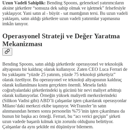
Uzun Vadeli Sahiplik:
Bending Spoons, geleneksel yatırımcıların
aksine şirketlere “sonsuza dek sahip olmak ve işletmek” felsefesiyle
yaklaşıyor. Yani satın al - büyüt - sat mantığının tersi. Bu uzun vadeli
yaklaşım, satın aldığı şirketlere uzun vadeli yatırımlar yapmasına
imkân tanıyor.
Operasyonel Strateji ve Değer Yaratma
Mekanizması
Bending Spoons, satın aldığı şirketlerde operasyonel ve teknolojik
altyapısını bir kaldıraç olarak kullanıyor. Zaten CEO Luca Ferrari de
bu yaklaşımı “yüzde 25 yatırım, yüzde 75 teknoloji şirketiyiz”
olarak özetliyor. Bu operasyonel ve teknoloji altyapısının kaldıraç
olarak kullanılması kısmı gerçekten önemli. Mesela farklı
coğrafyalardaki şirketlerindeki iş gücünü bir nevi maliyet arbitrajı
olarak kullanıyorlar. Örneğin yüksek maliyetli merkezlerindeki
(Silikon Vadisi gibi) ABD’li çalışanlar işten çıkarılarak operasyonlar
Milano’daki merkezi ekibe taşınıyor. WeTransfer’in satın
alınmasından hemen sonra personelin %75’inin işten çıkarılması da
bunun bir başka acı örneği. Ferrari, bu “acı verici geçişin” şirketi
uzun vadede başarılı kılmak için zorunlu olduğunu belirtiyor.
Çalışanlar da aynı şekilde mi düşünüyor bilemem.