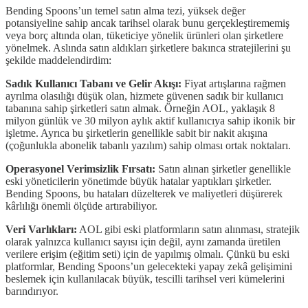
Bending Spoons’un temel satın alma tezi, yüksek değer
potansiyeline sahip ancak tarihsel olarak bunu gerçekleştirememiş
veya borç altında olan, tüketiciye yönelik ürünleri olan şirketlere
yönelmek. Aslında satın aldıkları şirketlere bakınca stratejilerini şu
şekilde maddelendirdim:
Sadık Kullanıcı Tabanı ve Gelir Akışı:
Fiyat artışlarına rağmen
ayrılma olasılığı düşük olan, hizmete güvenen sadık bir kullanıcı
tabanına sahip şirketleri satın almak. Örneğin AOL, yaklaşık 8
milyon günlük ve 30 milyon aylık aktif kullanıcıya sahip ikonik bir
işletme. Ayrıca bu şirketlerin genellikle sabit bir nakit akışına
(çoğunlukla abonelik tabanlı yazılım) sahip olması ortak noktaları.
Operasyonel Verimsizlik Fırsatı:
Satın alınan şirketler genellikle
eski yöneticilerin yönetimde büyük hatalar yaptıkları şirketler.
Bending Spoons, bu hataları düzelterek ve maliyetleri düşürerek
kârlılığı önemli ölçüde artırabiliyor.
Veri Varlıkları:
AOL gibi eski platformların satın alınması, stratejik
olarak yalnızca kullanıcı sayısı için değil, aynı zamanda üretilen
verilere erişim (eğitim seti) için de yapılmış olmalı. Çünkü bu eski
platformlar, Bending Spoons’un gelecekteki yapay zekâ gelişimini
beslemek için kullanılacak büyük, tescilli tarihsel veri kümelerini
barındırıyor.