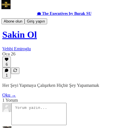
💼 The Executives by Burak SU
Teknoloji
Abone olun
Giriş yapın
Sakin Ol
Vehbi Emiroglu
Oca 26
6
1
Her Şeyi Yapmaya Çalışırken Hiçbir Şey Yapamamak
Oku →
1 Yorum