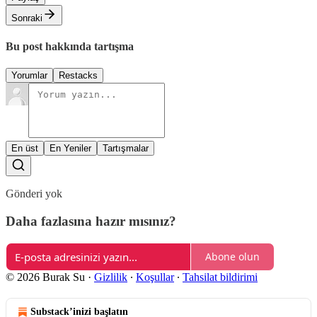
Sonraki
Bu post hakkında tartışma
Yorumlar
Restacks
En üst
En Yeniler
Tartışmalar
Gönderi yok
Daha fazlasına hazır mısınız?
Abone olun
© 2026 Burak Su
·
Gizlilik
∙
Koşullar
∙
Tahsilat bildirimi
Substack’inizi başlatın