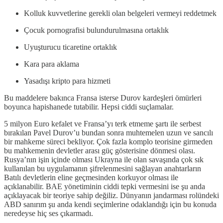
Kolluk kuvvetlerine gerekli olan belgeleri vermeyi reddetmek
Çocuk pornografisi bulundurulmasına ortaklık
Uyuşturucu ticaretine ortaklık
Kara para aklama
Yasadışı kripto para hizmeti
Bu maddelere bakınca Fransa isterse Durov kardeşleri ömürleri
boyunca hapishanede tutabilir. Hepsi ciddi suçlamalar.
5 milyon Euro kefalet ve Fransa’yı terk etmeme şartı ile serbest
bırakılan Pavel Durov’u bundan sonra muhtemelen uzun ve sancılı
bir mahkeme süreci bekliyor. Çok fazla komplo teorisine girmeden
bu mahkemenin devletler arası güç gösterisine dönmesi olası.
Rusya’nın işin içinde olması Ukrayna ile olan savaşında çok sık
kullanılan bu uygulamanın şifrelenmesini sağlayan anahtarların
Batılı devletlerin eline geçmesinden korkuyor olması ile
açıklanabilir. BAE yönetiminin ciddi tepki vermesini ise şu anda
açıklayacak bir teoriye sahip değiliz. Dünyanın jandarması rolündeki
ABD sanırım şu anda kendi seçimlerine odaklandığı için bu konuda
neredeyse hiç ses çıkarmadı.