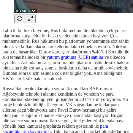
Tabii ki bu hızlı büyüme, Rus hükümetinin de dikkatini çekiyor ve
platforma karşı ciddi bir baskı ve denetim süreci başlıyor. Çok
muhtemeldir ki Rus hükümeti bu platformun yönetiminde söz sahibi
olmak ve kullanıcıların hareketlerini takip etmek istiyordu. Nitekim
bunu da başardılar. Durov kardeşler platformun %48’ini Kremlin ile
sıkı temas halindeki bir
yatırım grubuna (UCP) sattılar
ve ülkeden
ayrıldılar. Aslında bu satıştan sonra bile platform üstünde söz hakları
olmasına rağmen satış sonrası baskıların daha da arttığı söylenebilir.
Bundan sonrası için aslında çok net bilgiler yok. Ama bildiğimiz
VK’de artık söz hakları kalmadı.
Rusya’dan ayrılmalarından sonra ilk durakları BAE oluyor.
Ağabeyinin teknoloji alanına kendisinin de yönetim ve para
konularına odaklandığı yeni girişimlerini 2014’de duyuruyorlar. Bu
proje hepimizin bildiği Telegram. VK satışından ne kadar para
ellerine geçti bilmiyoruz ama Pavel Durov herhangi bir geliri
olmayan Telegram’ı finanse etmeye o zamandan başlıyor. Bugün
bile sadece sunucu masrafları ve geliştirici giderlerini karşılamaya
yönelik bazı kamusal gruplarda reklam gösterimi ile
para
kazandıklarını söylüyorlar
. Tabii halka açık bir şirket olmadıkları için