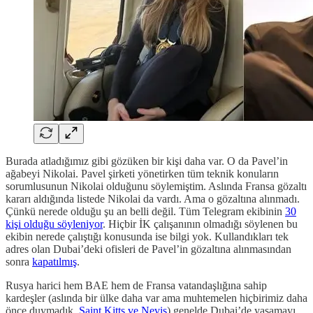
Burada atladığımız gibi gözüken bir kişi daha var. O da Pavel’in
ağabeyi Nikolai. Pavel şirketi yönetirken tüm teknik konuların
sorumlusunun Nikolai olduğunu söylemiştim. Aslında Fransa gözaltı
kararı aldığında listede Nikolai da vardı. Ama o gözaltına alınmadı.
Çünkü nerede olduğu şu an belli değil. Tüm Telegram ekibinin
30
kişi olduğu söyleniyor
. Hiçbir İK çalışanının olmadığı söylenen bu
ekibin nerede çalıştığı konusunda ise bilgi yok. Kullandıkları tek
adres olan Dubai’deki ofisleri de Pavel’in gözaltına alınmasından
sonra
kapatılmış
.
Rusya harici hem BAE hem de Fransa vatandaşlığına sahip
kardeşler (aslında bir ülke daha var ama muhtemelen hiçbirimiz daha
önce duymadık.
Saint Kitts ve Nevis
) genelde Dubai’de yaşamayı