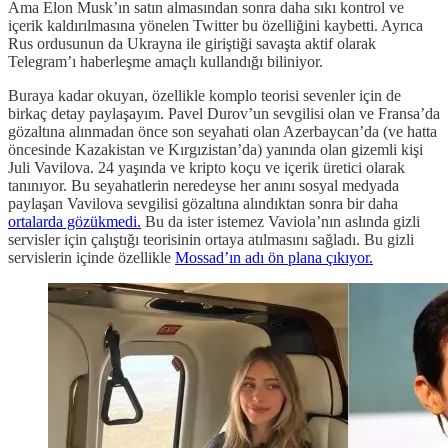
Ama Elon Musk’ın satın almasından sonra daha sıkı kontrol ve
içerik kaldırılmasına yönelen Twitter bu özelliğini kaybetti. Ayrıca
Rus ordusunun da Ukrayna ile giriştiği savaşta aktif olarak
Telegram’ı haberleşme amaçlı kullandığı biliniyor.
Buraya kadar okuyan, özellikle komplo teorisi sevenler için de
birkaç detay paylaşayım. Pavel Durov’un sevgilisi olan ve Fransa’da
gözaltına alınmadan önce son seyahati olan Azerbaycan’da (ve hatta
öncesinde Kazakistan ve Kırgızistan’da) yanında olan gizemli kişi
Juli Vavilova. 24 yaşında ve kripto koçu ve içerik üretici olarak
tanınıyor. Bu seyahatlerin neredeyse her anını sosyal medyada
paylaşan Vavilova sevgilisi gözaltına alındıktan sonra bir daha
ortalarda gözükmedi.
Bu da ister istemez Vaviola’nın aslında gizli
servisler için çalıştığı teorisinin ortaya atılmasını sağladı. Bu gizli
servislerin içinde özellikle
Mossad’ın adı ön plana çıkıyor.