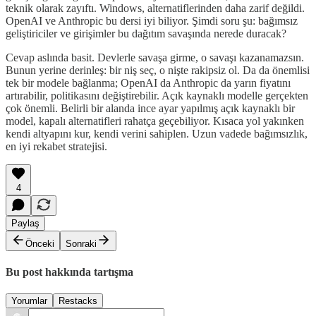
teknik olarak zayıftı. Windows, alternatiflerinden daha zarif değildi.
OpenAI ve Anthropic bu dersi iyi biliyor. Şimdi soru şu: bağımsız
geliştiriciler ve girişimler bu dağıtım savaşında nerede duracak?
Cevap aslında basit. Devlerle savaşa girme, o savaşı kazanamazsın.
Bunun yerine derinleş: bir niş seç, o nişte rakipsiz ol. Da da önemlisi
tek bir modele bağlanma; OpenAI da Anthropic da yarın fiyatını
artırabilir, politikasını değiştirebilir. Açık kaynaklı modelle gerçekten
çok önemli. Belirli bir alanda ince ayar yapılmış açık kaynaklı bir
model, kapalı alternatifleri rahatça geçebiliyor. Kısaca yol yakınken
kendi altyapını kur, kendi verini sahiplen. Uzun vadede bağımsızlık,
en iyi rekabet stratejisi.
4
Paylaş
Önceki
Sonraki
Bu post hakkında tartışma
Yorumlar
Restacks