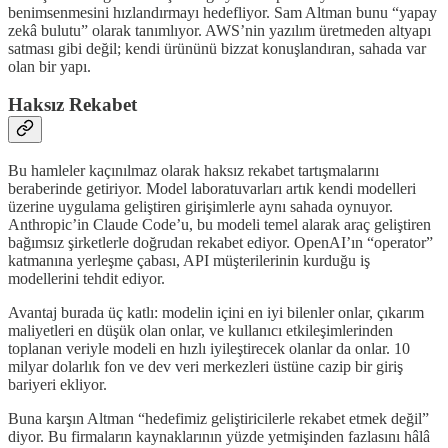
benimsenmesini hızlandırmayı hedefliyor. Sam Altman bunu “yapay
zekâ bulutu” olarak tanımlıyor. AWS’nin yazılım üretmeden altyapı
satması gibi değil; kendi ürününü bizzat konuşlandıran, sahada var
olan bir yapı.
Haksız Rekabet
Bu hamleler kaçınılmaz olarak haksız rekabet tartışmalarını
beraberinde getiriyor. Model laboratuvarları artık kendi modelleri
üzerine uygulama geliştiren girişimlerle aynı sahada oynuyor.
Anthropic’in Claude Code’u, bu modeli temel alarak araç geliştiren
bağımsız şirketlerle doğrudan rekabet ediyor. OpenAI’ın “operator”
katmanına yerleşme çabası, API müşterilerinin kurduğu iş
modellerini tehdit ediyor.
Avantaj burada üç katlı: modelin içini en iyi bilenler onlar, çıkarım
maliyetleri en düşük olan onlar, ve kullanıcı etkileşimlerinden
toplanan veriyle modeli en hızlı iyileştirecek olanlar da onlar. 10
milyar dolarlık fon ve dev veri merkezleri üstüne cazip bir giriş
bariyeri ekliyor.
Buna karşın Altman “hedefimiz geliştiricilerle rekabet etmek değil”
diyor. Bu firmaların kaynaklarının yüzde yetmişinden fazlasını hâlâ