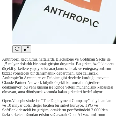
Anthropic, geçtiğimiz haftalarda Blackstone ve Goldman Sachs ile
1,5 milyar dolarlık bir ortak girişim duyurdu. Bu şirket, özellikle orta
ölçekli şirketlere yapay zekâ araçlarını satacak ve entegrasyonlarını
bizzat yönetecek bir danışmanlık departmanı gibi çalışacak.
Anthropic’in Accenture ve Deloitte gibi devlerle kurduğu mevcut
Claude Partner Network büyük ölçekli kurumsal müşterilere
odaklanıyor; bu yeni girişim ise içinde yeterli mühendislik kapasitesi
olmayan, ama dönüşmek zorunda kalan şirketleri hedef alıyor.
OpenAI cephesinde ise “The Deployment Company” adıyla anılan
ve 10 milyar dolar değer biçilen bir şirket kuruyor. TPG ve
SoftBank destekli bu girişim, ortakların portföyündeki 2.000’den
fazla şirkete doğrudan erişim sağlayarak OpenAI yazılımlarının