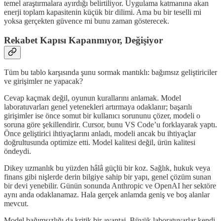
temel araştırmalara ayırdığı belirtiliyor. Uygulama katmanına akan
enerji toplam kapasitenin küçük bir dilimi. Ama bu bir teselli mi
yoksa gerçekten güvence mi bunu zaman gösterecek.
Rekabet Kapısı Kapanmıyor, Değişiyor
Tüm bu tablo karşısında şunu sormak mantıklı: bağımsız geliştiriciler
ve girişimler ne yapacak?
Cevap kaçmak değil, oyunun kurallarını anlamak. Model
laboratuvarları genel yetenekleri artırmaya odaklanır; başarılı
girişimler ise önce somut bir kullanıcı sorununu çözer, modeli o
soruna göre şekillendirir. Cursor, bunu VS Code’u forklayarak yaptı.
Önce geliştirici ihtiyaçlarını anladı, modeli ancak bu ihtiyaçlar
doğrultusunda optimize etti. Model kalitesi değil, ürün kalitesi
öndeydi.
Dikey uzmanlık bu yüzden hâlâ güçlü bir koz. Sağlık, hukuk veya
finans gibi nişlerde derin bilgiye sahip bir yapı, genel çözüm sunan
bir devi yenebilir. Günün sonunda Anthropic ve OpenAI her sektöre
aynı anda odaklanamaz. Hala gerçek anlamda geniş ve boş alanlar
mevcut.
Model bağımsızlığı da kritik bir avantaj. Büyük laboratuvarlar kendi