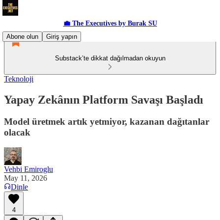
💼 The Executives by Burak SU
Abone olun
Giriş yapın
Substack’te dikkat dağılmadan okuyun
Teknoloji
Yapay Zekânın Platform Savaşı Başladı
Model üretmek artık yetmiyor, kazanan dağıtanlar
olacak
Vehbi Emiroglu
May 11, 2026
Dinle
4