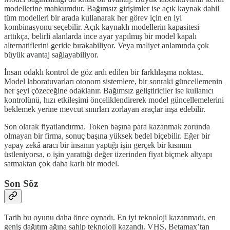
modellerine mahkumdur. Bağımsız girişimler ise açık kaynak dahil
tüm modelleri bir arada kullanarak her görev için en iyi
kombinasyonu seçebilir. Açık kaynaklı modellerin kapasitesi
arttıkça, belirli alanlarda ince ayar yapılmış bir model kapalı
alternatiflerini geride bırakabiliyor. Veya maliyet anlamında çok
büyük avantaj sağlayabiliyor.
İnsan odaklı kontrol de göz ardı edilen bir farklılaşma noktası.
Model laboratuvarları otonom sistemlere, bir sonraki güncellemenin
her şeyi çözeceğine odaklanır. Bağımsız geliştiriciler ise kullanıcı
kontrolünü, hızı etkileşimi önceliklendirerek model güncellemelerini
beklemek yerine mevcut sınırları zorlayan araçlar inşa edebilir.
Son olarak fiyatlandırma. Token başına para kazanmak zorunda
olmayan bir firma, sonuç başına yüksek bedel biçebilir. Eğer bir
yapay zekâ aracı bir insanın yaptığı işin gerçek bir kısmını
üstleniyorsa, o işin yarattığı değer üzerinden fiyat biçmek altyapı
satmaktan çok daha karlı bir model.
Son Söz
Tarih bu oyunu daha önce oynadı. En iyi teknoloji kazanmadı, en
geniş dağıtım ağına sahip teknoloji kazandı. VHS, Betamax’tan