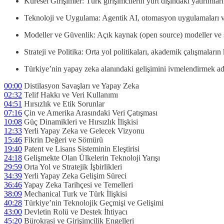
Küresel Girişimler: Türk girişimcilerin yurt dışındaki yatırımları
Teknoloji ve Uygulama: Agentik AI, otomasyon uygulamaları v
Modeller ve Güvenlik: Açık kaynak (open source) modeller ve si
Strateji ve Politika: Orta yol politikaları, akademik çalışmaların
Türkiye’nin yapay zeka alanındaki gelişimini ivmelendirmek adın
00:00
Distilasyon Savaşları ve Yapay Zeka
02:32
Telif Hakkı ve Veri Kullanımı
04:51
Hırsızlık ve Etik Sorunlar
07:16
Çin ve Amerika Arasındaki Veri Çatışması
10:08
Güç Dinamikleri ve Hırsızlık İlişkisi
12:33
Yerli Yapay Zeka ve Gelecek Vizyonu
15:46
Fikrin Değeri ve Sömürü
19:40
Patent ve Lisans Sisteminin Eleştirisi
24:18
Gelişmekte Olan Ülkelerin Teknoloji Yarışı
29:59
Orta Yol ve Stratejik İşbirlikleri
34:39
Yerli Yapay Zeka Gelişim Süreci
36:46
Yapay Zeka Tarihçesi ve Temelleri
38:09
Mechanical Turk ve Türk İlişkisi
40:28
Türkiye’nin Teknolojik Geçmişi ve Gelişimi
43:00
Devletin Rolü ve Destek İhtiyacı
45:20
Bürokrasi ve Girişimcilik Engelleri