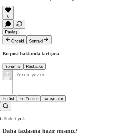
6
Paylaş
Önceki
Sonraki
Bu post hakkında tartışma
Yorumlar
Restacks
En üst
En Yeniler
Tartışmalar
Gönderi yok
Daha fazlasına hazır mısınız?