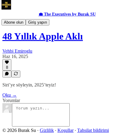
💼 The Executives by Burak SU
Teknoloji
Abone olun
Giriş yapın
48 Yıllık Apple Aklı
Vehbi Emiroglu
Haz 16, 2025
8
Siri’ye söyleyin, 2025’teyiz!
Oku →
Yorumlar
© 2026 Burak Su
·
Gizlilik
∙
Koşullar
∙
Tahsilat bildirimi